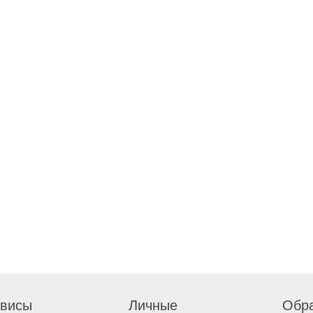
висы
Личные
Обра