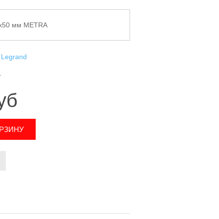
0x50 мм METRA
Legrand
4
уб