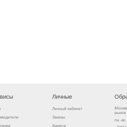
висы
Личные
Обра
Москв
к
Личный кабинет
рынок 
зводители
Заказы
пн.-вс
едние
Адреса