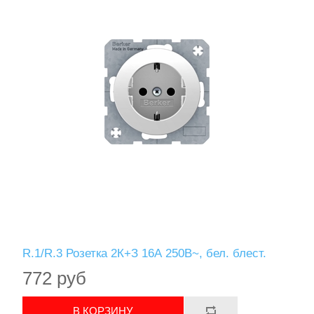
R.1/R.3 Розетка 2К+З 16А 250В~, бел. блест.
772 руб