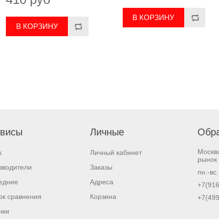
висы
Личные
Обра
Москв
к
Личный кабинет
рынок 
зводители
Заказы
пн.-вс
едние
Адреса
+7(916
ок сравнения
Корзина
+7(499
нки