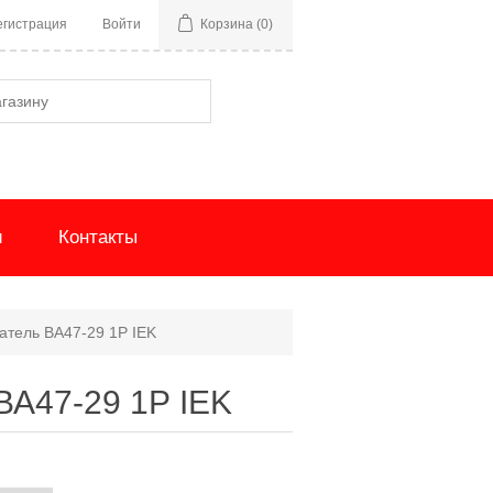
егистрация
Войти
Корзина
(0)
и
Контакты
атель ВА47-29 1Р IEK
ВА47-29 1Р IEK