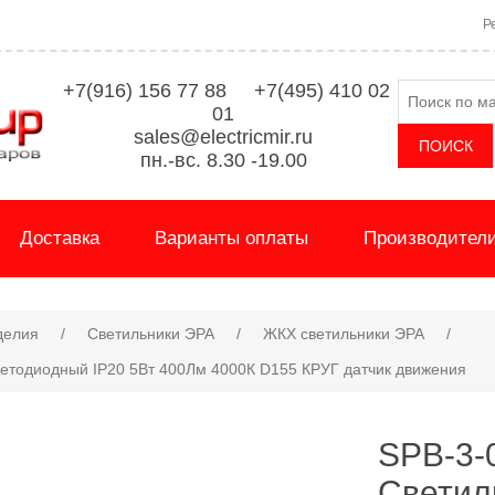
Р
+7(916) 156 77 88 +7(495) 410 02
01
sales@electricmir.ru
пн.-вс. 8.30 -19.00
Доставка
Варианты оплаты
Производител
делия
/
Светильники ЭРА
/
ЖКХ светильники ЭРА
/
етодиодный IP20 5Вт 400Лм 4000К D155 КРУГ датчик движения
SPB-3-
Cветил