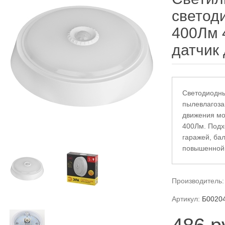
светод
400Лм 
датчик
Cветодиодны
пылевлагоза
движения мо
400Лм. Подх
гаражей, бал
повышенной
Производитель:
Артикул:
Б0020