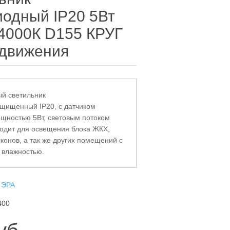
иодный IP20 5Вт
4000К D155 КРУГ
 движения
й светильник
щищенный IP20, с датчиком
щностью 5Вт, световым потоком
одит для освещения блока ЖКХ,
конов, а так же других помещений с
 влажностью.
ЭРА
400