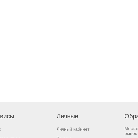
висы
Личные
Обра
Москв
к
Личный кабинет
рынок 