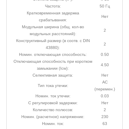
Частота:
50 Гц
Кратковременная задержка
Нет
срабатывания:
Модульная ширина (общ. кол-во
2
модульных расстояний):
Конструктивный размер (в соотв. с DIN
2
43880):
Номин. отключающая способность:
0.50
Отключающая способность при коротком
4.50
замыкании (Icw):
Селективная защита:
Нет
AC
Тип тока утечки:
(перемен.)
Номин. ток утечки:
0.03
С регулировкой задержки:
Нет
Количество полюсов:
2
Номин. (расчетное) напряжение:
230
Номин. ток:
63