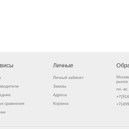
висы
Личные
Обра
Москв
к
Личный кабинет
рынок 
зводители
Заказы
пн.-вс
едние
Адреса
+7(916
ок сравнения
Корзина
+7(499
нки