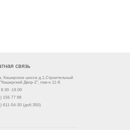
тная связь
а, Каширское шоссе д.1,Строительный
"Каширский Двор-2", пав-н 11-8.
. 8.30 -19.00
) 156 77 88
) 611-54-30 (доб.350)