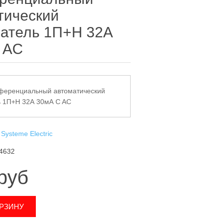
тический
атель 1П+Н 32А
 AC
ференциальный автоматический
 1П+Н 32А 30мА C AC
Systeme Electric
4632
руб