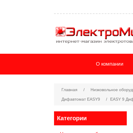
О компании
Главная
/
Низковольное обору
Дифавтомат EASY9
/
EASY 9 Ди
Категории