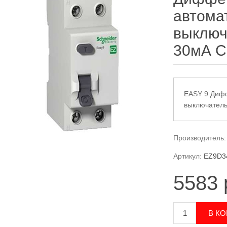
автома
выключ
30мА C
EASY 9 Диф
выключатель
Производитель:
Артикул:
EZ9D3
5583 