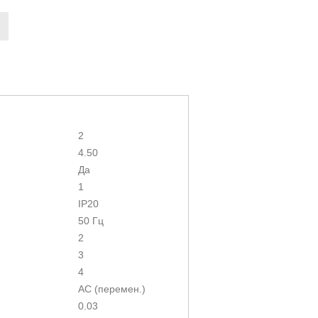
2
4.50
Да
1
IP20
50 Гц
2
3
4
AC (перемен.)
0.03