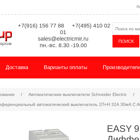
Р
+7(916) 156 77 88 +7(495) 410 02
01
sales@electricmir.ru
пн.-вс. 8.30 -19.00
Доставка
Варианты оплаты
Производител
дование
/
Автоматические выключатели Schneider Electric
/
фференциальный автоматический выключатель 1П+Н 32А 30мА C 
EASY 9
Диффе