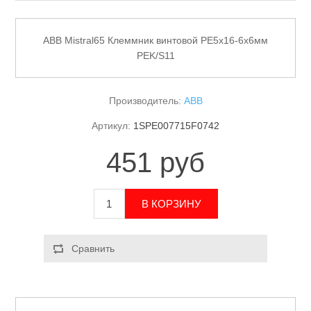
ABB Mistral65 Клеммник винтовой PE5x16-6х6мм
PEK/S11
Производитель:
ABB
Артикул:
1SPE007715F0742
451 руб