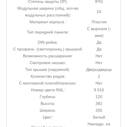
Степень защиты (IP):
IP41
Модульная ширина (общ. кол-во
24
модульных расстояний):
Материал корпуса :
Пластик
С вырезом (-
Тип передней панели:
ами)
DIN-рейка:
Да
С прозрачн. (светопрониц.) крышкой:
Да
Возможность расширения:
Нет
Смотровое окошко:
Нет
Тип крышки (наружной):
Дверь/дверца
Количество рядов:
2
С монтажной платой/панелью:
Нет
Номер цвета RAL:
9 016
Глубина:
120
Высота:
382
Ширина:
292
Цвет:
Белый
Накладн. на