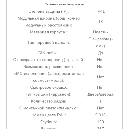
Технические характеристики
Степень защиты (IP):
IP41
Модульная ширина (общ. кол-во
18
модульных расстояний):
Материал корпуса :
Пластик
С вырезом (-
Тип передней панели:
ами)
DIN-рейка:
Да
С прозрачн. (светопрониц.) крышкой:
Нет
Возможность расширения:
Нет
EMC-исполнение (электромагнитная
Нет
совместимость):
Смотровое окошко:
Нет
Тип крышки (наружной):
Дверь/дверца
Количество рядов:
1
С монтажной платой/панелью:
Нет
Номер цвета RAL:
9 016
Глубина:
120
Высота:
257